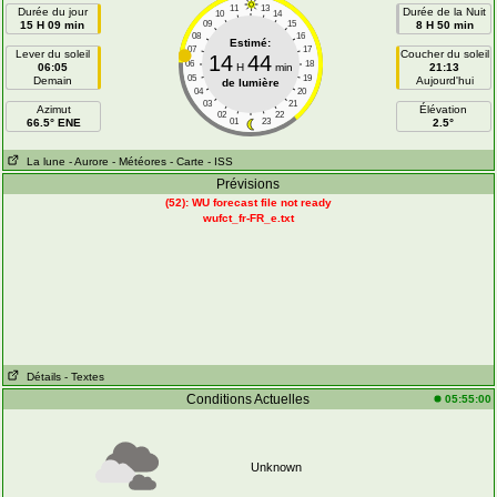
11
13
Durée du jour
Durée de la Nuit
10
14
15 H 09 min
09
15
8 H 50 min
08
16
Estimé:
07
17
Lever du soleil
Coucher du soleil
14
44
06
18
06:05
H
min
21:13
05
19
Demain
Aujourd'hui
de lumière
04
20
03
21
Azimut
Élévation
02
22
66.5° ENE
01
23
2.5°
La lune
- Aurore
- Météores
- Carte
- ISS
Prévisions
(52): WU forecast file not ready
wufct_fr-FR_e.txt
Détails
- Textes
Conditions Actuelles
05:55:00
Unknown