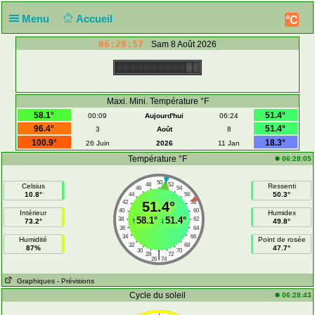
Menu
Accueil
°C
06:28:57
Sam 8 Août 2026
Maxi. Mini. Température °F
58.1°
51.4°
00:09
Aujourd'hui
06:24
96.4°
51.4°
3
Août
8
100.9°
18.3°
26 Juin
2026
11 Jan
Température °F
06:28:05
50
48
52
Celsius
Ressenti
46
54
10.8°
50.3°
44
56
42
51.4°
58
40
60
Intérieur
Humidex
↑
58.1°
↓
51.4°
38
62
73.2°
49.8°
36
64
34
66
Humidité
Point de rosée
32
68
87%
47.7°
30
70
|
28
72
26
74
Graphiques
- Prévisions
Cycle du soleil
06:28:43