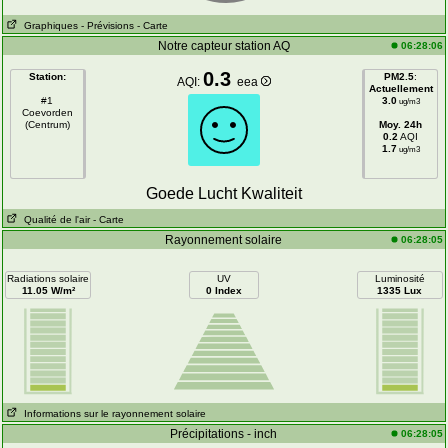
Graphiques
- Prévisions
- Carte
Notre capteur station AQ
06:28:06
0.3
Station:
PM2.5
:
AQI:
eea
Actuellement
#1
3.0
ug/m3
Coevorden
(Centrum)
Moy. 24h
0.2
AQI
1.7
ug/m3
Goede Lucht Kwaliteit
Qualité de l'air
- Carte
Rayonnement solaire
06:28:05
Radiations solaire
UV
Luminosité
11.05 W/m²
0 Index
1335 Lux
Informations sur le rayonnement solaire
Précipitations - inch
06:28:05