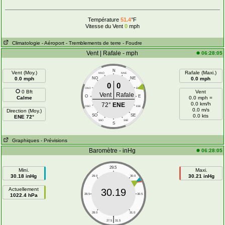
Température
51.4
°F
Vitesse du Vent
0
mph
Climatologie
- Aéroport
- Tremblements de terre
- Foudre
Vent | Rafale - mph
06:28:05
N
Vent (Moy.)
Rafale (Maxi.)
NNO
NNE
0.0 mph
NO
NE
0.0 mph
0
0
ONO
ENE
0 Bft
Vent
Vent
Rafale
O
E
Calme
0.0 mph =
0.0 km/h
72°
ENE
OSO
ESE
0.0 m/s
Direction (Moy.)
SO
SE
0.0 kts
ENE 72°
SSO
SSE
S
Graphiques
- Prévisions
Baromètre - inHg
06:28:05
29.5
Mini.
Maxi.
30.18 inHg
30.21 inHg
29.0
30.0
Actuellement
30.19
1022.4 hPa
28.5
30.5
28.0
31.0
|
27.5
31.5