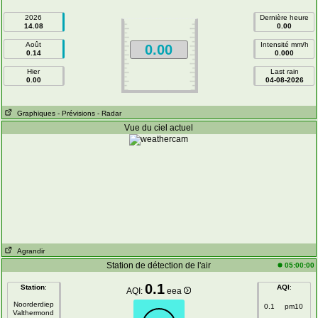
2026
Dernière heure
14.08
0.00
Août
Intensité mm/h
0.00
0.14
0.000
Hier
Last rain
0.00
04-08-2026
Graphiques
- Prévisions
- Radar
Vue du ciel actuel
Agrandir
Station de détection de l'air
05:00:00
0.1
Station
:
AQI
:
AQI:
eea
Noorderdiep
0.1
pm10
Valthermond