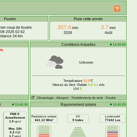
°F
Foudre
Pluie cette année
357.6
3.7
ier coup de foudre
mm
mm
-08-2026 02:42
2026
Août
istance 34 km
Conditions Actuelles
12:25:00
ady
Unknown
Température
22.5
°C
Vitesse du Vent -Rafale
0.6-3.1
m/s
UVI
5
Climatologie
- Aéroport
- Tremblements de terre
- Foudre
Q
Rayonnement solaire
12:42:30
12:42:29
PM2.5
:
Radiations solaire
UV
Luminosité
Actuellement
641.12 W/m²
5 Index
77432 Lux
1.0
ug/m3
Moy. 24h
0.2
AQI
1.7
ug/m3