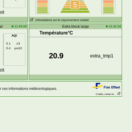
5
it
Informations sur le rayonnement solaire
ir
Extra block large
11:00:00
12:42:29
Température°C
AQI
:
0.1
o3
0.4
pm10
20.9
extra_tmp1
it
 ces informations météorologiques.
Crédits, contact et . . .