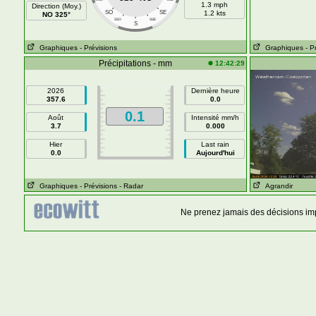
1.3 mph
Direction (Moy.)
SO
SE
1.2 kts
NO 325°
SSO
SSE
S
Graphiques
- Prévisions
Graphiques
- P
Précipitations - mm
12:42:29
2026
Dernière heure
357.6
0.0
0.1
Août
Intensité mm/h
3.7
0.000
Hier
Last rain
0.0
Aujourd'hui
Graphiques
- Prévisions
- Radar
Agrandir
Ne prenez jamais des décisions im