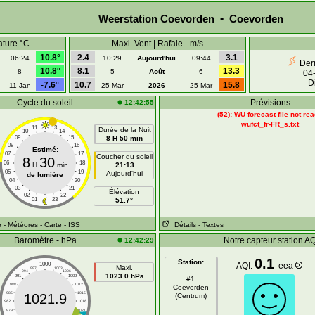
Weerstation Coevorden • Coevorden
ature °C
Maxi. Vent | Rafale - m/s
10.8°
2.4
3.1
06:24
10:29
Aujourd'hui
09:44
Dern
10.8°
8.1
13.3
8
5
Août
6
04
D
-7.6°
10.7
15.8
11 Jan
25 Mar
2026
25 Mar
Cycle du soleil
Prévisions
12:42:55
(52): WU forecast file not re
wufct_fr-FR_s.txt
11
13
Durée de la Nuit
10
14
09
15
8 H 50 min
08
16
Estimé:
07
17
Coucher du soleil
8
30
06
18
H
min
21:13
05
19
Aujourd'hui
de lumière
04
20
03
21
Élévation
02
22
01
23
51.7°
e
- Météores
- Carte
- ISS
Détails
- Textes
Baromètre - hPa
Notre capteur station A
12:42:29
0.1
Station:
1000
AQI:
eea
Maxi.
997
1003
994
1006
1023.0 hPa
991
1009
#1
988
1012
Coevorden
985
1015
1021.9
(Centrum)
982
1018
979
1021