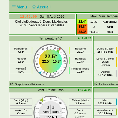
Menu
Accueil
12:43:00
Maxi. Mini. Tempér
Sam 8 Août 2026
Ciel plutôt dégagé. Doux. Maximales :
22.4°
12:39
Aujourd'hui
26 °C. Vents légers et variables.
35.8°
3
Août
38.3°
26 Juin
2026
Température °C
12:42:29
20
19
21
Fahrenheit
Ressenti
Durée du jour
18
22
72.5°
22.1°
15 H 09 min
17
23
16
22.5°
24
15
25
Intérieur
Humidex
Lever du soleil
↑
22.5°
↓
10.8°
14
26
22.9°
16.4°
06:05
13
27
Demain
12
28
Humidité
Point de rosée
11
29
48%
10.9°
Azimut
10
30
|
9
31
157.7° SSE
8
32
Graphiques
- Prévisions
La lune
- Auror
Vent | Rafale - m/s
12:42:29
N
Vent (Moy.)
Rafale (Maxi.)
Mini.
NNO
NNE
0.6 m/s
NO
NE
3.1 m/s
1021.6 hPa
1
2
ONO
ENE
1 Bft
Vent
Actuellement
Vent
Rafale
O
E
Calme
0.6 m/s =
30.18 inHg
2.2 km/h
325°
NO
OSO
ESE