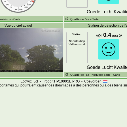
976
1024
973
1027
|
970
1030
964
1036
Goede Lucht Kwalite
révisions
- Carte
Qualité de l'air
- Carte
Vue du ciel actuel
Station de détection de l'a
0.4
Station
:
AQI:
eea
Noorderdiep
Valthermond
Goede Lucht Kwalite
Qualité de l'air
- Nouvelle page
- Carte
Ecowitt_Lcl - Froggit HP1000SE PRO - Coevorden
portantes qui pourraient causer des dommages à des personnes ou à des biens sur