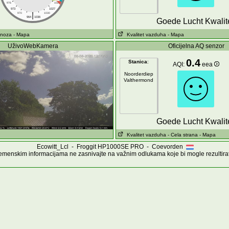
976
1024
973
1027
|
970
1030
964
1036
Goede Lucht Kwalite
gnoza
- Mapa
Kvalitet vazduha
- Mapa
UživoWebKamera
Oficijelna AQ senzor
0.4
Stanica
:
AQI:
eea
Noorderdiep
Valthermond
Goede Lucht Kwalite
Kvalitet vazduha
- Cela strana
- Mapa
Ecowitt_Lcl - Froggit HP1000SE PRO - Coevorden
menskim informacijama ne zasnivajte na važnim odlukama koje bi mogle rezultirati