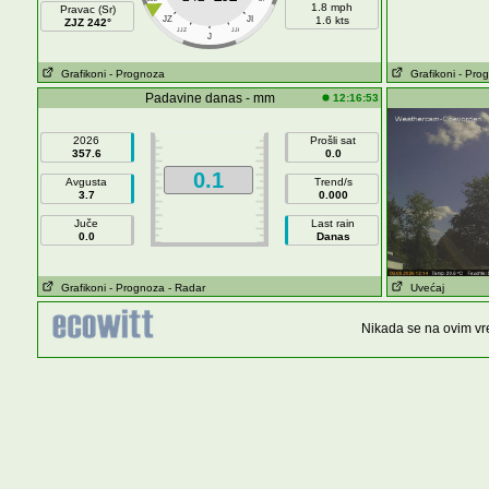
1.8 mph
Pravac (Sr)
JZ
JI
1.6 kts
ZJZ 242°
JJZ
JJI
J
Grafikoni
- Prognoza
Grafikoni
- Pro
Padavine danas - mm
12:16:53
2026
Prošli sat
357.6
0.0
0.1
Avgusta
Trend/s
3.7
0.000
Juče
Last rain
0.0
Danas
Grafikoni
- Prognoza
- Radar
Uvećaj
Nikada se na ovim vre