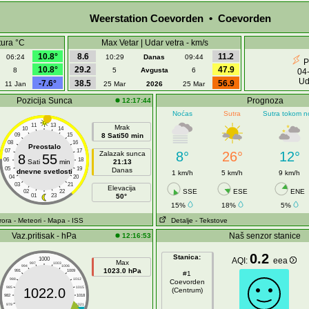
Weerstation Coevorden • Coevorden
ura °C
Max Vetar | Udar vetra - km/s
10.8°
8.6
11.2
06:24
10:29
Danas
09:44
P
10.8°
29.2
47.9
8
5
Avgusta
6
04
Ud
-7.6°
38.5
56.9
11 Jan
25 Mar
2026
25 Mar
Pozicija Sunca
Prognoza
12:17:44
Noćas
Sutra
Sutra tokom n
11
13
Mrak
10
14
09
15
8 Sati50 min
08
16
Preostalo
07
17
8°
26°
12°
Zalazak sunca
8
55
06
18
Sati
min
21:13
05
19
Danas
dnevne svetlosti
1 km/h
5 km/h
9 km/h
04
20
03
21
Elevacija
SSE
ESE
ENE
02
22
01
23
50°
15%
18%
5%
rora
- Meteori
- Mapa
- ISS
Detalje
- Tekstove
Vaz.pritisak - hPa
Naš senzor stanice
12:16:53
0.2
Stanica:
1000
AQI:
eea
Max
997
1003
994
1006
1023.0 hPa
991
1009
#1
988
1012
Coevorden
985
1015
1022.0
(Centrum)
982
1018
979
1021