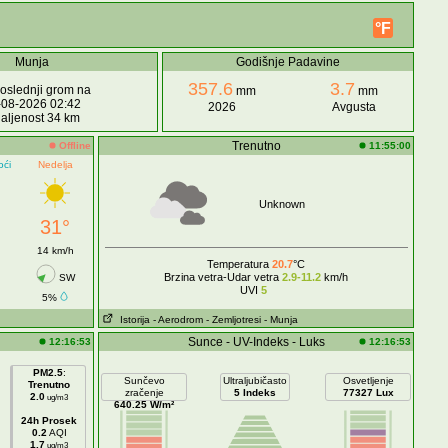
°F
Munja
Godišnje Padavine
357.6
3.7
oslednji grom na
mm
mm
-08-2026 02:42
2026
Avgusta
aljenost 34 km
Trenutno
Offline
11:55:00
oći
Nedelja
Unknown
31°
14 km/h
Temperatura
20.7
°C
Brzina vetra-Udar vetra
2.9-11.2
km/h
SW
UVI
5
5%
Istorija
- Aerodrom
- Zemljotresi
- Munja
Sunce - UV-Indeks - Luks
12:16:53
12:16:53
PM2.5
:
Sunčevo
Ultraljubičasto
Osvetljenje
Trenutno
zračenje
5 Indeks
77327 Lux
2.0
ug/m3
640.25 W/m²
24h Prosek
0.2
AQI
1.7
ug/m3