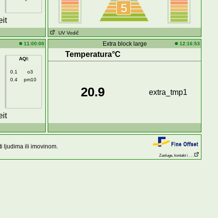
5
it
UV Vodič
Extra block large
11:00:00
12:16:53
Temperatura°C
AQI
:
0.1
o3
0.4
pm10
20.9
extra_tmp1
it
 ljudima ili imovinom.
Zasluge, kontakt i . . .