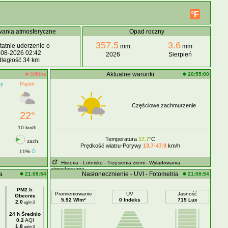
°F
ania atmosferyczne
Opad roczny
357.5
3.6
atnie uderzenie o
mm
mm
-08-2026 02:42
2026
Sierpień
ległość 34 km
Aktualne warunki
Offline
20:55:00
cy
Piątek
Częściowe zachmurzenie
22°
10 km/h
Temperatura
17.7
°C
.
zach.
Prędkość wiatru-Porywy
13.7-47.9
km/h
11%
Historia
- Lotnisko
- Trzęsienia ziemi
- Wyładowania
atmosferyczne
a
Nasłonecznienie - UVI - Fotometria
21:08:54
21:08:54
PM2.5
:
Promieniowanie
UV
Jasność
Obecnie
5.92 W/m²
0 Indeks
715 Lux
2.0
ug/m3
24 h Średnio
0.2
AQI
1.8
ug/m3