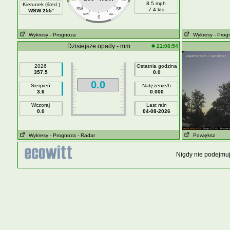
8.5 mph
Kierunek (śred.)
SW
SE
7.4 kts
WSW 255°
SSW
SSE
S
Wykresy
- Prognoza
Wykresy
- Prog
Dzisiejsze opady - mm
21:08:54
2026
Ostatnia godzina
357.5
0.0
0.0
Sierpień
Natężenie/h
3.6
0.000
Wczoraj
Last rain
0.0
04-08-2026
Wykresy
- Prognoza
- Radar
Powiększ
Nigdy nie podejmuj