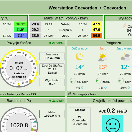
Weerstation Coevorden • Coevorden
ry °C
Maks. Wiatr | Porywy - km/h
Wyładow
16.1°
28.4
47.9
06:54
15:29
Dzisiaj
16:54
Ost
11.9°
29.2
47.9
1
5
Sierpień
6
04
Od
-7.6°
38.5
56.9
11 Sty
25 Mar
2026
25 Mar
Pozycja Słońca
Prognoza
21:09:58
Dziś w nocy
Jutro
Jutro w no
11
13
Noc trwa
10
14
09
15
8 h 43 min
08
16
około
07
17
14°
23°
12°
Zachód Słońca
0
07
06
18
h
min
21:17
05
19
Dzisiaj
światła
12 km/h
27 km/h
22 km/h
04
20
dziennego
03
21
Wysokość
pd.-zach.
zach.
zach
02
22
01
23
0.2°
4%
7%
20%
orza
- Meteory
- Mapa
- ISS
Szczegóły
- Tekst
Barometr - hPa
Czujnik jakości powietrz
21:08:54
0.2
Stacja:
1000
AQI:
eea
Maks.
997
1003
994
1006
1020.9 hPa
991
1009
#1
988
1012
Coevorden
985
1015
1020.8
(Centrum)
982
1018
979
1021