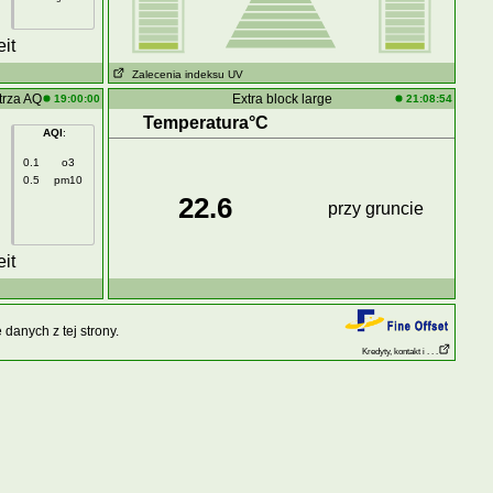
it
Zalecenia indeksu UV
trza AQ
Extra block large
19:00:00
21:08:54
Temperatura°C
AQI
:
0.1
o3
0.5
pm10
22.6
przy gruncie
it
danych z tej strony.
Kredyty, kontakt i . . .