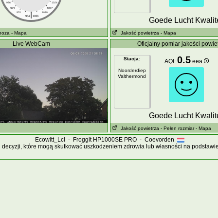
976
1024
973
1027
|
970
1030
964
1036
Goede Lucht Kwalite
noza
- Mapa
Jakość powietrza
- Mapa
Live WebCam
Oficjalny pomiar jakości powie
0.5
Stacja
:
AQI:
eea
Noorderdiep
Valthermond
Goede Lucht Kwalite
Jakość powietrza
- Pełen rozmiar
- Mapa
Ecowitt_Lcl - Froggit HP1000SE PRO - Coevorden
 decyzji, które mogą skutkować uszkodzeniem zdrowia lub własności na podstawie 