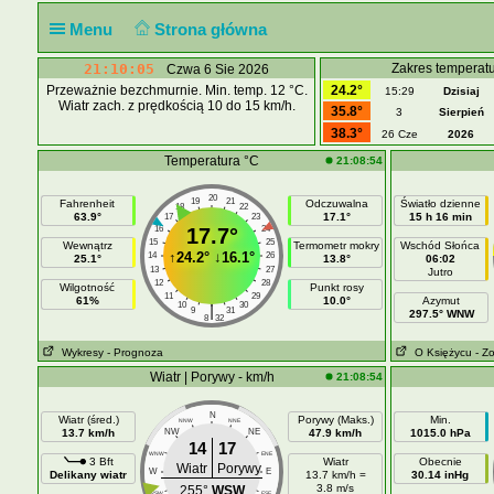
Menu
Strona główna
21:10:05
Zakres temperatu
Czwa 6 Sie 2026
Przeważnie bezchmurnie. Min. temp. 12 °C.
24.2°
15:29
Dzisiaj
Wiatr zach. z prędkością 10 do 15 km/h.
35.8°
3
Sierpień
38.3°
26 Cze
2026
Temperatura °C
21:08:54
20
19
21
Fahrenheit
Odczuwalna
Światło dzienne
18
22
63.9°
17.1°
15 h 16 min
17
23
16
17.7°
24
15
25
Wewnątrz
Termometr mokry
Wschód Słońca
↑
24.2°
↓
16.1°
14
26
25.1°
13.8°
06:02
13
27
Jutro
12
28
Wilgotność
Punkt rosy
11
29
61%
10.0°
Azymut
10
30
|
9
31
297.5° WNW
8
32
Wykresy
- Prognoza
O Księżycu
- Z
Wiatr | Porywy - km/h
21:08:54
N
Wiatr (śred.)
Porywy (Maks.)
Min.
NNW
NNE
13.7 km/h
NW
NE
47.9 km/h
1015.0 hPa
14
17
WNW
ENE
3 Bft
Wiatr
Obecnie
Wiatr
Porywy
W
E
Delikany wiatr
13.7 km/h =
30.14 inHg
3.8 m/s
255°
WSW
WSW
ESE