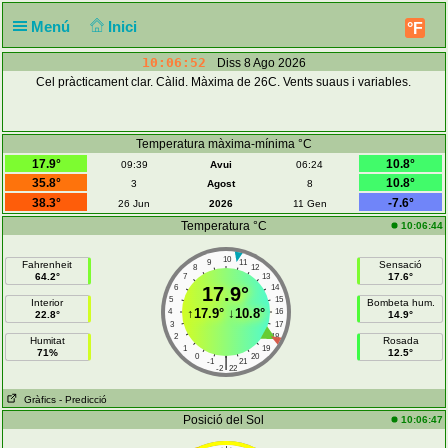
Menú
Inici
°F
10:06:52
Diss 8 Ago 2026
Cel pràcticament clar. Càlid. Màxima de 26C. Vents suaus i variables.
Temperatura màxima-mínima °C
17.9°
10.8°
09:39
Avui
06:24
35.8°
10.8°
3
Agost
8
38.3°
-7.6°
26 Jun
2026
11 Gen
Temperatura °C
10:06:44
10
9
11
Fahrenheit
Sensació
8
12
64.2°
17.6°
7
13
6
17.9°
14
5
15
Interior
Bombeta hum.
↑
17.9°
↓
10.8°
4
16
22.8°
14.9°
3
17
2
18
Humitat
Rosada
1
19
71%
12.5°
0
20
|
-1
21
-2
22
Gràfics
- Predicció
Posició del Sol
10:06:47