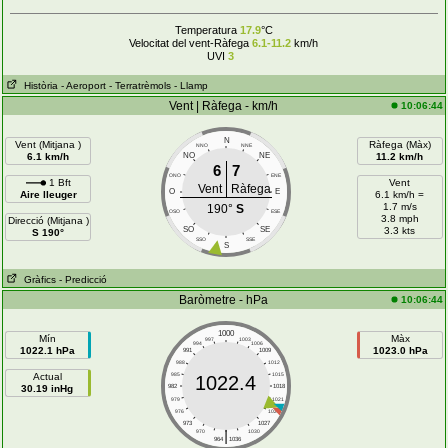
Temperatura
17.9
°C
Velocitat del vent-Ràfega
6.1-11.2
km/h
UVI
3
Història
- Aeroport
- Terratrèmols
- Llamp
Vent | Ràfega - km/h
10:06:44
N
Vent (Mitjana )
Ràfega (Màx)
NNO
NNE
6.1 km/h
NO
NE
11.2 km/h
6
7
ONO
ENE
1 Bft
Vent
Vent
Ràfega
O
E
Aire lleuger
6.1 km/h =
1.7 m/s
190°
S
OSO
ESE
3.8 mph
Direcció (Mitjana )
SO
SE
3.3 kts
S 190°
SSO
SSE
S
Gràfics
- Predicció
Baròmetre - hPa
10:06:44
1000
Mín
Màx
997
1003
994
1006
1022.1 hPa
1023.0 hPa
991
1009
988
1012
Actual
985
1015
1022.4
30.19 inHg
982
1018
979
1021
976
1024
973
1027
|
970
1030
964
1036