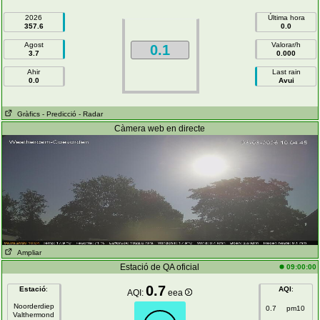
2026
Última hora
357.6
0.0
Agost
Valorar/h
0.1
3.7
0.000
Ahir
Last rain
0.0
Avui
Gràfics
- Predicció
- Radar
Càmera web en directe
Ampliar
Estació de QA oficial
09:00:00
0.7
Estació
:
AQI
:
AQI:
eea
Noorderdiep
0.7
pm10
Valthermond