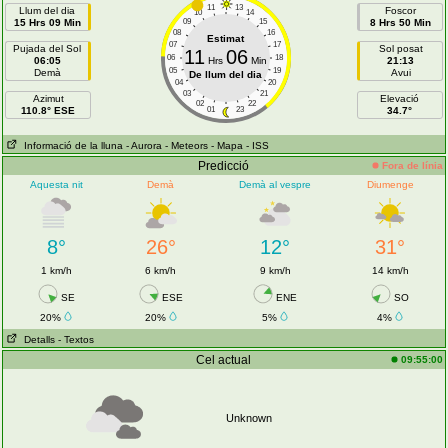
11
13
Llum del dia
Foscor
10
14
15 Hrs 09 Min
09
15
8 Hrs 50 Min
08
16
Estimat
07
17
Pujada del Sol
Sol posat
11
06
06
18
06:05
Hrs
Min
21:13
05
19
Demà
Avui
De llum del dia
04
20
03
21
Azimut
Elevació
02
22
110.8° ESE
01
23
34.7°
Informació de la lluna
- Aurora
- Meteors
- Mapa
- ISS
Predicció
Fora de línia
Aquesta nit
Demà
Demà al vespre
Diumenge
8°
26°
12°
31°
1 km/h
6 km/h
9 km/h
14 km/h
SE
ESE
ENE
SO
20%
20%
5%
4%
Detalls
- Textos
Cel actual
09:55:00
Unknown