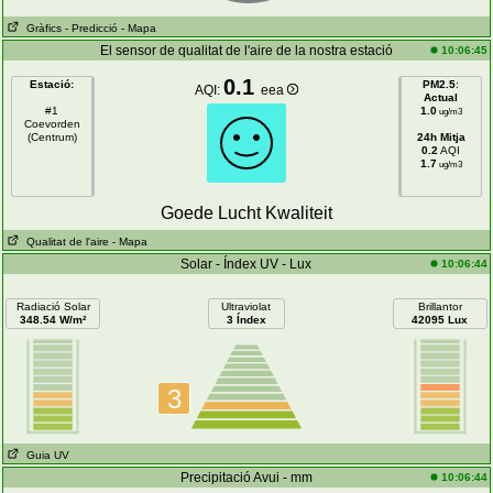
Gràfics
- Predicció
- Mapa
El sensor de qualitat de l'aire de la nostra estació
10:06:45
0.1
Estació:
PM2.5
:
AQI:
eea
Actual
#1
1.0
ug/m3
Coevorden
(Centrum)
24h Mitja
0.2
AQI
1.7
ug/m3
Goede Lucht Kwaliteit
Qualitat de l'aire
- Mapa
Solar - Índex UV - Lux
10:06:44
Radiació Solar
Ultraviolat
Brillantor
348.54 W/m²
3 Índex
42095 Lux
3
Guia UV
Precipitació Avui - mm
10:06:44