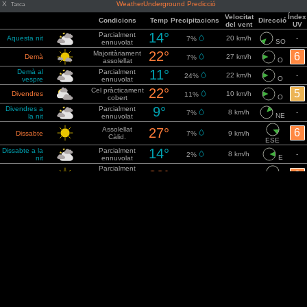
X
WeatherUnderground Predicció
Tanca
Velocitat
Índex
Condicions
Temp
Precipitacions
Direcció
del vent
UV
14°
Parcialment
Aquesta nit
20 km/h
-
7%
SO
ennuvolat
22°
Majoritàriament
6
Demà
27 km/h
7%
O
assolellat
11°
Demà al
Parcialment
22 km/h
-
24%
O
vespre
ennuvolat
22°
Cel pràcticament
5
Divendres
10 km/h
11%
O
cobert
9°
Divendres a
Parcialment
8 km/h
-
7%
NE
la nit
ennuvolat
Assolellat
27°
6
Dissabte
7%
9 km/h
Càlid.
ESE
14°
Dissabte a la
Parcialment
8 km/h
-
2%
E
nit
ennuvolat
Parcialment
32°
6
Diumenge
ennuvolat
2%
14 km/h
SSO
Calorós.
Diumenge a
Parcialment
16°
19%
13 km/h
-
la nit
ennuvolat
OSO
Parcialment
28°
6
Dilluns
ennuvolat
17%
20 km/h
O
Molt càlid.
Dilluns a la
14°
Cel serè
7%
18 km/h
-
nit
NNO